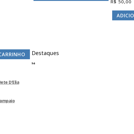
R$
50,00
ADICI
Destaques
 CARRINHO
h6
ete D’Elia
 Sampaio