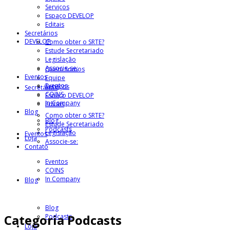
Serviços
Espaço DEVELOP
Editais
Secretários
DEVELOP
Como obter o SRTE?
Estude Secretariado
Legislação
Associe-se:
Quem Somos
Eventos
Equipe
Eventos
Serviços
Secretários
COINS
Espaço DEVELOP
In Company
Editais
Blog
Como obter o SRTE?
Blog
Estude Secretariado
Podcasts
Legislação
Eventos
Loja
Associe-se:
Contato
Eventos
COINS
In Company
Blog
Blog
Categoria
Podcasts
Podcasts
Loja