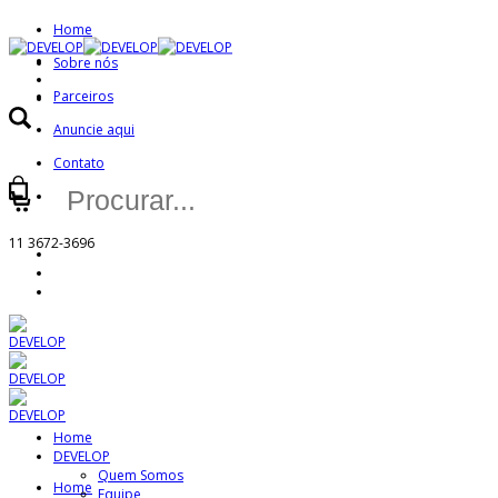
Home
Sobre nós
Parceiros
Anuncie aqui
Contato
Buscar
Minha Conta
por:
11 3672-3696
Home
DEVELOP
Quem Somos
Home
Equipe