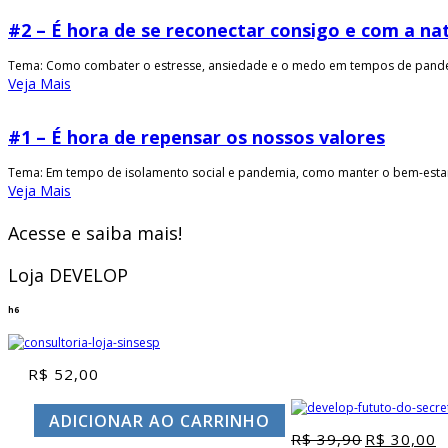
#2 – É hora de se reconectar consigo e com a na
Tema: Como combater o estresse, ansiedade e o medo em tempos de pandemia
Veja Mais
#1 – É hora de repensar os nossos valores
Tema: Em tempo de isolamento social e pandemia, como manter o bem-estar 
Veja Mais
Acesse e saiba mais!
Loja DEVELOP
h6
R$
52,00
ADICIONAR AO CARRINHO
R$
39,90
R$
30,00
O
O