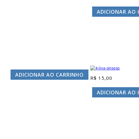
preço
p
original
at
ADICIONAR AO
era:
é:
R$ 39,90.
R$
ADICIONAR AO CARRINHO
R$
15,00
ADICIONAR AO