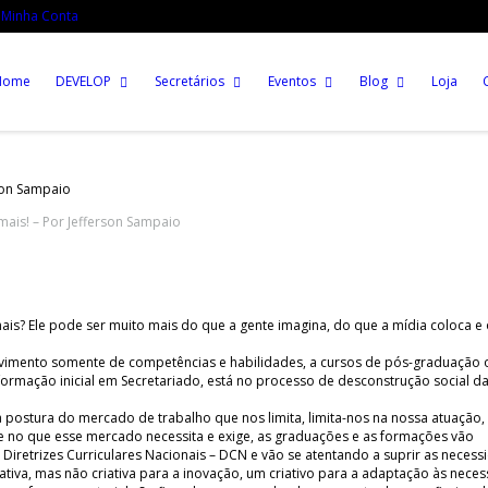
Minha Conta
Home
DEVELOP
Secretários
Eventos
Blog
Loja
rson Sampaio
mais! – Por Jefferson Sampaio
ais? Ele pode ser muito mais do que a gente imagina, do que a mídia coloca e
lvimento somente de competências e habilidades, a cursos de pós-graduação 
ormação inicial em Secretariado, está no processo de desconstrução social da
postura do mercado de trabalho que nos limita, limita-nos na nossa atuação
 no que esse mercado necessita e exige, as graduações e as formações vão
iretrizes Curriculares Nacionais – DCN e vão se atentando a suprir as necess
iva, mas não criativa para a inovação, um criativo para a adaptação às nece