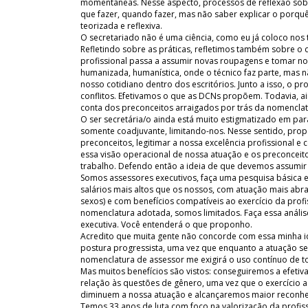
momentâneas. Nesse aspecto, processos de reflexão sobre
que fazer, quando fazer, mas não saber explicar o porqu
teorizada e reflexiva.
O secretariado não é uma ciência, como eu já coloco nos 
Refletindo sobre as práticas, refletimos também sobre o 
profissional passa a assumir novas roupagens e tomar n
humanizada, humanística, onde o técnico faz parte, mas n
nosso cotidiano dentro dos escritórios. Junto a isso, o 
conflitos. Efetivamos o que as DCNs propõem. Todavia, ai
conta dos preconceitos arraigados por trás da nomenclatu
O ser secretária/o ainda está muito estigmatizado em pa
somente coadjuvante, limitando-nos. Nesse sentido, pr
preconceitos, legitimar a nossa excelência profissional e
essa visão operacional de nossa atuação e os preconcei
trabalho. Defendo então a ideia de que devemos assumir a
Somos assessores executivos, faça uma pesquisa básica e
salários mais altos que os nossos, com atuação mais abr
sexos) e com benefícios compatíveis ao exercício da pr
nomenclatura adotada, somos limitados. Faça essa anális
executiva. Você entenderá o que proponho.
Acredito que muita gente não concorde com essa minha id
postura progressista, uma vez que enquanto a atuação se
nomenclatura de assessor me exigirá o uso contínuo de t
Mas muitos benefícios são vistos: conseguiremos a efeti
relação às questões de gênero, uma vez que o exercíci
diminuem a nossa atuação e alcançaremos maior reconheci
Temos 33 anos de luta com foco na valorização da profis