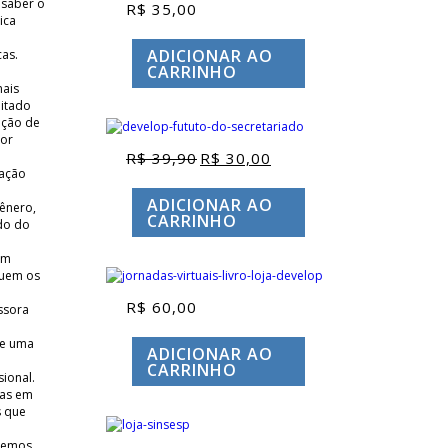
 saber o
R$
35,00
ica
ADICIONAR AO
cas.
CARRINHO
mais
litado
ução de
por
R$
39,90
R$
30,00
O
O
uação
preço
preço
original
atual
ADICIONAR AO
gênero,
era:
é:
CARRINHO
do do
R$ 39,90.
R$ 30,00.
om
guem os
R$
60,00
ssora
te uma
ADICIONAR AO
CARRINHO
ional.
mas em
s que
fremos