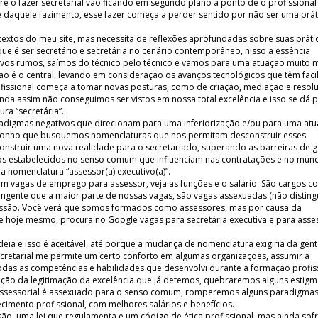
 o fazer secretarial vão ficando em segundo plano a ponto de o profissional
ê daquele fazimento, esse fazer começa a perder sentido por não ser uma prát
textos do meu site, mas necessita de reflexões aprofundadas sobre suas práti
que é ser secretário e secretária no cenário contemporâneo, nisso a essência
ovos rumos, saímos do técnico pelo técnico e vamos para uma atuação muito 
ão é o central, levando em consideração os avanços tecnológicos que têm faci
profissional começa a tomar novas posturas, como de criação, mediação e resol
nda assim não conseguimos ser vistos em nossa total excelência e isso se dá 
ra “secretária”.
radigmas negativos que direcionam para uma inferiorização e/ou para uma at
oponho que busquemos nomenclaturas que nos permitam desconstruir esses
 construir uma nova realidade para o secretariado, superando as barreiras de 
tos estabelecidos no senso comum que influenciam nas contratações e no mun
 nomenclatura “assessor(a) executivo(a)”.
m vagas de emprego para assessor, veja as funções e o salário. São cargos c
angente que a maior parte de nossas vagas, são vagas assexuadas (não distin
ofissão. Você verá que somos formados como assessores, mas por causa da
e hoje mesmo, procura no Google vagas para secretária executiva e para asse
eia e isso é aceitável, até porque a mudança de nomenclatura exigiria da gen
cretarial me permite um certo conforto em algumas organizações, assumir a
odas as competências e habilidades que desenvolvi durante a formação profiss
vação da legitimação da excelência que já detemos, quebraremos alguns estig
o assessorial é assexuado para o senso comum, romperemos alguns paradigma
mento profissional, com melhores salários e benefícios.
são, uma lei que regulamenta e um código de ética profissional, mas ainda so