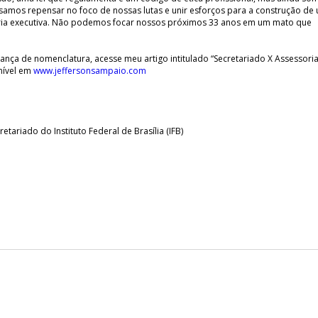
isamos repensar no foco de nossas lutas e unir esforços para a construção de
oria executiva. Não podemos focar nossos próximos 33 anos em um mato que
nça de nomenclatura, acesse meu artigo intitulado “Secretariado X Assessori
nível em
www.jeffersonsampaio.com
ariado do Instituto Federal de Brasília (IFB)