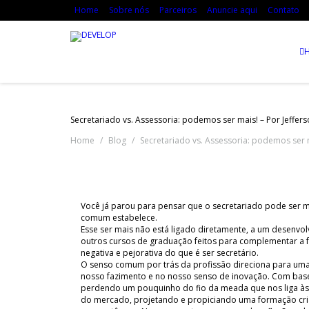
Home
Sobre nós
Parceiros
Anuncie aqui
Contato
Secretariado vs. Assessoria: podemos ser mais! – Por Jeffe
Home
Blog
Secretariado vs. Assessoria: podemos ser 
Você já parou para pensar que o secretariado pode ser m
comum estabelece.
Esse ser mais não está ligado diretamente, a um desenvo
outros cursos de graduação feitos para complementar a f
negativa e pejorativa do que é ser secretário.
O senso comum por trás da profissão direciona para uma 
nosso fazimento e no nosso senso de inovação. Com base
perdendo um pouquinho do fio da meada que nos liga às D
do mercado, projetando e propiciando uma formação criat