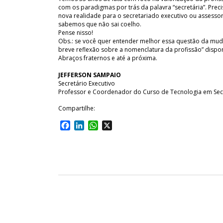
com os paradigmas por trás da palavra “secretária”. Prec
nova realidade para o secretariado executivo ou assess
sabemos que não sai coelho.
Pense nisso!
Obs.: se você quer entender melhor essa questão da muda
breve reflexão sobre a nomenclatura da profissão” dispo
Abraços fraternos e até a próxima.
JEFFERSON SAMPAIO
Secretário Executivo
Professor e Coordenador do Curso de Tecnologia em Secret
Compartilhe:
Facebook
LinkedIn
WhatsApp
X