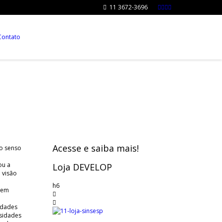
11 3672-3696
0
Contato
Acesse e saiba mais!
 o senso
ou a
Loja DEVELOP
 visão
h6
, em
idades
ssidades