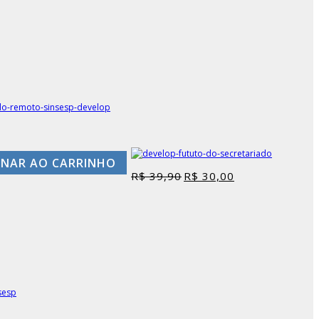
ONAR AO CARRINHO
R$
39,90
R$
30,00
O
O
preço
preço
original
atual
era:
é:
R$ 39,90.
R$ 30,00.