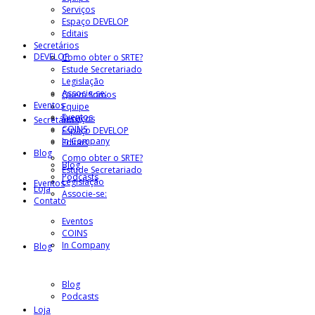
Serviços
Espaço DEVELOP
Editais
Secretários
DEVELOP
Como obter o SRTE?
Estude Secretariado
Legislação
Associe-se:
Quem Somos
Eventos
Equipe
Eventos
Serviços
Secretários
COINS
Espaço DEVELOP
In Company
Editais
Blog
Como obter o SRTE?
Blog
Estude Secretariado
Podcasts
Legislação
Eventos
Loja
Associe-se:
Contato
Eventos
COINS
In Company
Blog
Blog
Podcasts
Loja