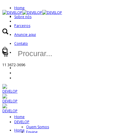
Home
Sobre nós
Parceiros
Anuncie aqui
Contato
Buscar
Minha Conta
por:
11 3672-3696
Home
DEVELOP
Quem Somos
Home
Equipe