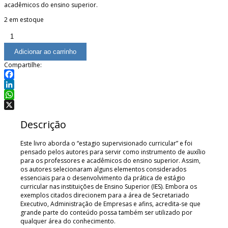
acadêmicos do ensino superior.
2 em estoque
Estágio
Supervisionado
–
Adicionar ao carrinho
Teoria
Compartilhe:
e
Prática
Facebook
quantidade
LinkedIn
WhatsApp
X
Descrição
Este livro aborda o “estagio supervisionado curricular” e foi
pensado pelos autores para servir como instrumento de auxílio
para os professores e acadêmicos do ensino superior. Assim,
os autores selecionaram alguns elementos considerados
essenciais para o desenvolvimento da prática de estágio
curricular nas instituições de Ensino Superior (IES). Embora os
exemplos citados direcionem para a área de Secretariado
Executivo, Administração de Empresas e afins, acredita-se que
grande parte do conteúdo possa também ser utilizado por
qualquer área do conhecimento.