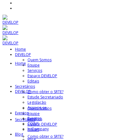
Home
DEVELOP
Quem Somos
Home
Equipe
Serviços
Espaço DEVELOP
Editais
Secretários
DEVELOP
Como obter o SRTE?
Estude Secretariado
Legislação
Associe-se:
Quem Somos
Eventos
Equipe
Eventos
Serviços
Secretários
COINS
Espaço DEVELOP
In Company
Editais
Blog
Como obter o SRTE?
Blog