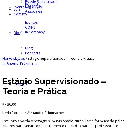
Estude Secretariado
Podcasts
Legislação
Eventos
Loja
Associe-se:
Contato
Eventos
COINS
In Company
Blog
Blog
Podcasts
Home
/
Loja
Livros
/
Estágio Supervisionado – Teoria e Prática
← Anterior
Próxima →
Estágio Supervisionado –
Contato
Teoria e Prática
R$
30,00
Keyla Portela e Alexandre Schumacher
Este livro aborda o “estagio supervisionado curricular” e foi pensado pelos
autores para servir como instrumento de auxílio para os professores e