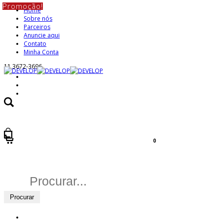
Promoção!
Home
Sobre nós
Parceiros
Anuncie aqui
Contato
Minha Conta
11 3672-3696
0
Buscar
por: