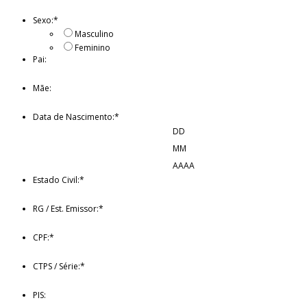
Sexo:
*
Masculino
Feminino
Pai:
Mãe:
Data de Nascimento:
*
DD
MM
AAAA
Estado Civil:
*
RG / Est. Emissor:
*
CPF:
*
CTPS / Série:
*
PIS: