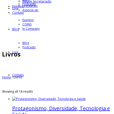
Estude Secretariado
Podcasts
Legislação
Eventos
Loja
Associe-se:
Contato
Eventos
COINS
In Company
Blog
Blog
Podcasts
Loja
Livros
Contato
Home
/
Livros
Showing all 18 results
Protagonismo, Diversidade, Tecnologia e