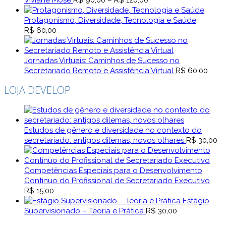
Viviane Mosé
R$
90,00
–
R$
120,00
de
preço:
Protagonismo, Diversidade, Tecnologia e Saúde
R$ 90,00
R$
60,00
através
R$ 120,00
Jornadas Virtuais: Caminhos de Sucesso no
Secretariado Remoto e Assistência Virtual
R$
60,00
LOJA DEVELOP
Estudos de gênero e diversidade no contexto do
secretariado: antigos dilemas, novos olhares
R$
30,00
Competências Especiais para o Desenvolvimento
Contínuo do Profissional de Secretariado Executivo
R$
15,00
Estágio
Supervisionado – Teoria e Prática
R$
30,00