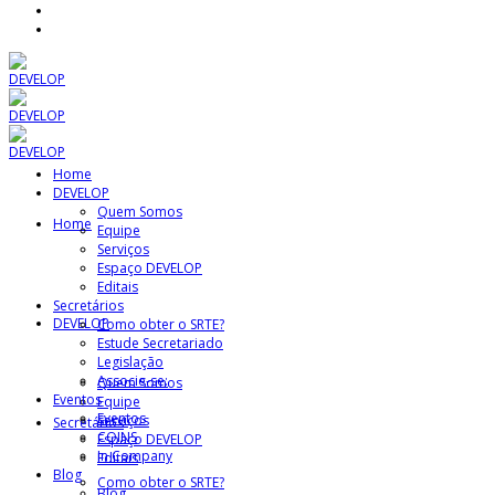
Home
DEVELOP
Quem Somos
Home
Equipe
Serviços
Espaço DEVELOP
Editais
Secretários
DEVELOP
Como obter o SRTE?
Estude Secretariado
Legislação
Associe-se:
Quem Somos
Eventos
Equipe
Eventos
Serviços
Secretários
COINS
Espaço DEVELOP
In Company
Editais
Blog
Como obter o SRTE?
Blog