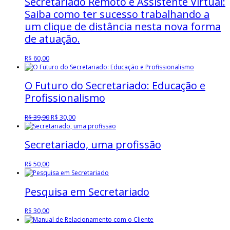
Secretariado Remoto e Assistente Virtual:
Saiba como ter sucesso trabalhando a
um clique de distância nesta nova forma
de atuação.
R$
60,00
O Futuro do Secretariado: Educação e
Profissionalismo
O
O
R$
39,90
R$
30,00
preço
preço
original
atual
Secretariado, uma profissão
era:
é:
R$ 39,90.
R$ 30,00.
R$
50,00
Pesquisa em Secretariado
R$
30,00