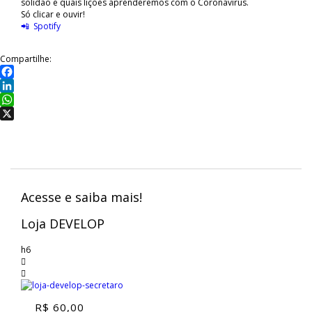
solidão e quais lições aprenderemos com o Coronavírus.
Só clicar e ouvir!
📲 Spotify
Compartilhe:
Facebook
LinkedIn
WhatsApp
X
Acesse e saiba mais!
Loja DEVELOP
h6
R$
60,00