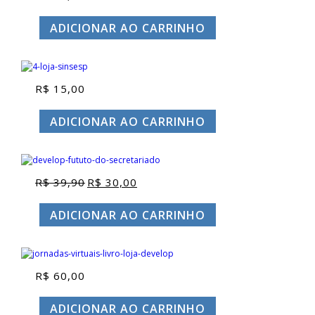
ADICIONAR AO CARRINHO
R$
15,00
ADICIONAR AO CARRINHO
R$
39,90
R$
30,00
O
O
preço
preço
original
atual
ADICIONAR AO CARRINHO
era:
é:
R$ 39,90.
R$ 30,00.
R$
60,00
ADICIONAR AO CARRINHO