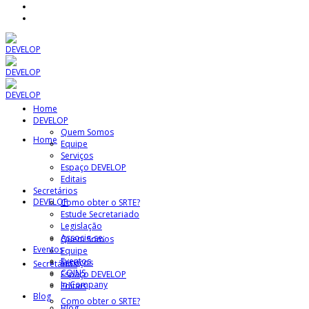
Home
DEVELOP
Quem Somos
Home
Equipe
Serviços
Espaço DEVELOP
Editais
Secretários
DEVELOP
Como obter o SRTE?
Estude Secretariado
Legislação
Associe-se:
Quem Somos
Eventos
Equipe
Eventos
Serviços
Secretários
COINS
Espaço DEVELOP
In Company
Editais
Blog
Como obter o SRTE?
Blog