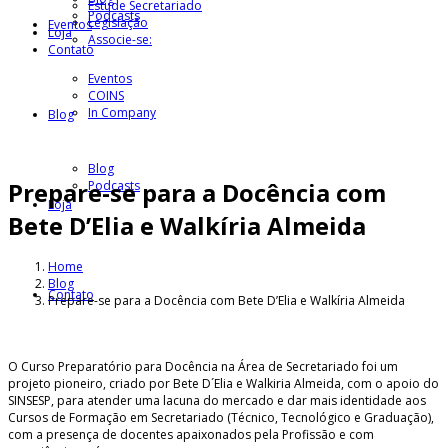
Estude Secretariado
Podcasts
Legislação
Eventos
Loja
Associe-se:
Contato
Eventos
COINS
In Company
Blog
Blog
Prepare-se para a Docência com
Podcasts
Loja
Bete D’Elia e Walkíria Almeida
Home
Blog
Contato
Prepare-se para a Docência com Bete D’Elia e Walkíria Almeida
O Curso Preparatório para Docência na Área de Secretariado foi um
projeto pioneiro, criado por Bete D´Elia e Walkiria Almeida, com o apoio do
SINSESP, para atender uma lacuna do mercado e dar mais identidade aos
Cursos de Formação em Secretariado (Técnico, Tecnológico e Graduação),
com a presença de docentes apaixonados pela Profissão e com