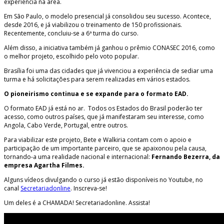
experiência na área.
Em São Paulo, o modelo presencial já consolidou seu sucesso. Acontece,
desde 2016, e já viabilizou o treinamento de 150 profissionais.
Recentemente, concluiu-se a 6ª turma do curso.
Além disso, a iniciativa também já ganhou o prêmio CONASEC 2016, como
o melhor projeto, escolhido pelo voto popular.
Brasília foi uma das cidades que já vivenciou a experiência de sediar uma
turma e há solicitações para serem realizadas em vários estados.
O pioneirismo continua e se expande para o formato EAD.
O formato EAD já está no ar. Todos os Estados do Brasil poderão ter
acesso, como outros países, que já manifestaram seu interesse, como
Angola, Cabo Verde, Portugal, entre outros.
Para viabilizar este projeto, Bete e Walkiria contam com o apoio e
participação de um importante parceiro, que se apaixonou pela causa,
tornando-a uma realidade nacional e internacional:
Fernando Bezerra, da
empresa Agartha Filmes.
Alguns vídeos divulgando o curso já estão disponíveis no Youtube, no
canal
Secretariadonline
. Inscreva-se!
Um deles é a CHAMADA! Secretariadonline. Assista!