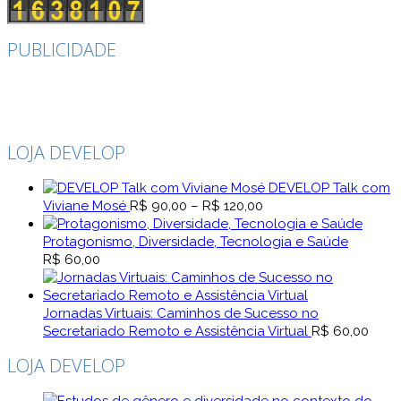
PUBLICIDADE
LOJA DEVELOP
DEVELOP Talk com
Faixa
Viviane Mosé
R$
90,00
–
R$
120,00
de
preço:
Protagonismo, Diversidade, Tecnologia e Saúde
R$ 90,00
R$
60,00
através
R$ 120,00
Jornadas Virtuais: Caminhos de Sucesso no
Secretariado Remoto e Assistência Virtual
R$
60,00
LOJA DEVELOP