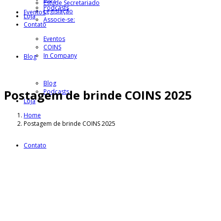
Estude Secretariado
Podcasts
Legislação
Eventos
Loja
Associe-se:
Contato
Eventos
COINS
In Company
Blog
Blog
Postagem de brinde COINS 2025
Podcasts
Loja
Home
Postagem de brinde COINS 2025
Contato