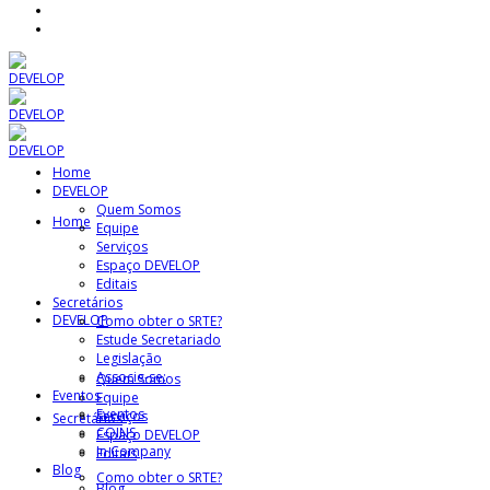
Home
DEVELOP
Quem Somos
Home
Equipe
Serviços
Espaço DEVELOP
Editais
Secretários
DEVELOP
Como obter o SRTE?
Estude Secretariado
Legislação
Associe-se:
Quem Somos
Eventos
Equipe
Eventos
Serviços
Secretários
COINS
Espaço DEVELOP
In Company
Editais
Blog
Como obter o SRTE?
Blog