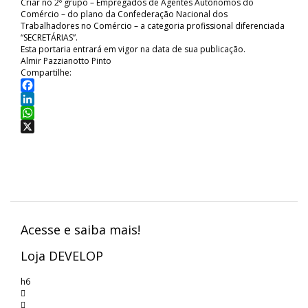
Criar no 2º grupo – Empregados de Agentes Autônomos do
Comércio – do plano da Confederação Nacional dos
Trabalhadores no Comércio – a categoria profissional diferenciada
“SECRETÁRIAS”.
Esta portaria entrará em vigor na data de sua publicação.
Almir Pazzianotto Pinto
Compartilhe:
Facebook
LinkedIn
WhatsApp
X
Acesse e saiba mais!
Loja DEVELOP
h6