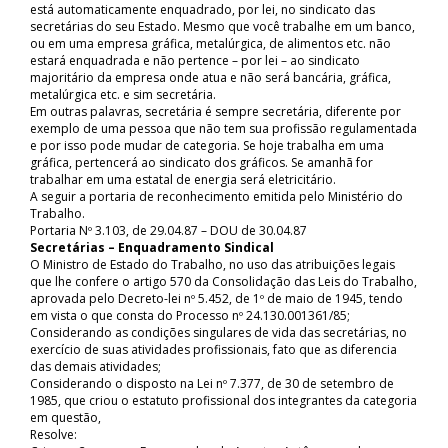
está automaticamente enquadrado, por lei, no sindicato das
secretárias do seu Estado. Mesmo que você trabalhe em um banco,
ou em uma empresa gráfica, metalúrgica, de alimentos etc. não
estará enquadrada e não pertence – por lei – ao sindicato
majoritário da empresa onde atua e não será bancária, gráfica,
metalúrgica etc. e sim secretária.
Em outras palavras, secretária é sempre secretária, diferente por
exemplo de uma pessoa que não tem sua profissão regulamentada
e por isso pode mudar de categoria. Se hoje trabalha em uma
gráfica, pertencerá ao sindicato dos gráficos. Se amanhã for
trabalhar em uma estatal de energia será eletricitário.
A seguir a portaria de reconhecimento emitida pelo Ministério do
Trabalho.
Portaria Nº 3.103, de 29.04.87 – DOU de 30.04.87
Secretárias – Enquadramento Sindical
O Ministro de Estado do Trabalho, no uso das atribuições legais
que lhe confere o artigo 570 da Consolidação das Leis do Trabalho,
aprovada pelo Decreto-lei nº 5.452, de 1º de maio de 1945, tendo
em vista o que consta do Processo nº 24.130.001361/85;
Considerando as condições singulares de vida das secretárias, no
exercício de suas atividades profissionais, fato que as diferencia
das demais atividades;
Considerando o disposto na Lei nº 7.377, de 30 de setembro de
1985, que criou o estatuto profissional dos integrantes da categoria
em questão,
Resolve: