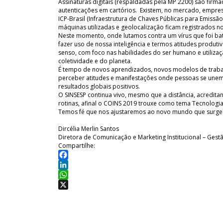
Assinaturas digitais (respaldadas pela MP 2200) são firma
autenticações em cartórios. Existem, no mercado, empresa
ICP-Brasil (Infraestrutura de Chaves Públicas para Emissã
máquinas utilizadas e geolocalização ficam registrados 
Neste momento, onde lutamos contra um vírus que foi ba
fazer uso de nossa inteligência e termos atitudes produtiv
senso, com foco nas habilidades do ser humano e utiliza
coletividade e do planeta.
É tempo de novos aprendizados, novos modelos de trabal
perceber atitudes e manifestações onde pessoas se unem
resultados globais positivos.
O SINSESP continua vivo, mesmo que a distância, acredita
rotinas, afinal o COINS 2019 trouxe como tema Tecnologi
Temos fé que nos ajustaremos ao novo mundo que surge
Dircélia Merlin Santos
Diretora de Comunicação e Marketing Institucional – Ges
Compartilhe:
Facebook
LinkedIn
WhatsApp
X