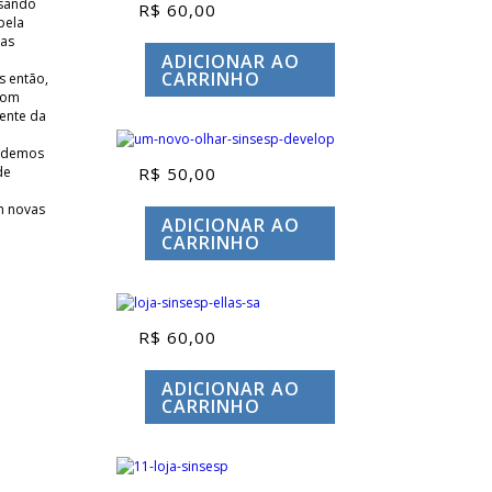
nsando
R$
60,00
pela
das
ADICIONAR AO
CARRINHO
s então,
 bom
mente da
pudemos
de
R$
50,00
m novas
ADICIONAR AO
CARRINHO
R$
60,00
ADICIONAR AO
CARRINHO