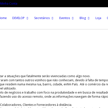
Minha Conta
Home
DEVELOP
Secretários
Eventos
Blog
Loja
ar a situações que fatalmente serão vivenciadas como algo novo.
aram com tantos outros vizinhos que não conheciam, devido à falta de tempo
e residem numa mesma rua, bairro, cidade, enfim País. Até o comércio da r
l utilizado.
o de negócios e trabalho com foco na produtividade e em busca de resultad
ar fazendo uso do acesso remoto, onde as informações navegam de forma rápi
Colaboradores, Clientes e Fornecedores à distância.