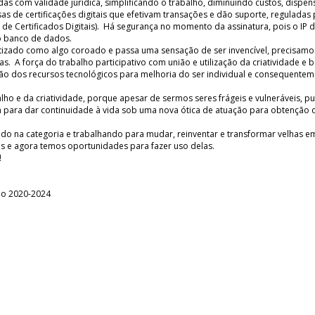
das com validade jurídica, simplificando o trabalho, diminuindo custos, dispe
s de certificações digitais que efetivam transações e dão suporte, reguladas 
o de Certificados Digitais). Há segurança no momento da assinatura, pois o IP 
no banco de dados.
tizado como algo coroado e passa uma sensação de ser invencível, precisamo
as. A força do trabalho participativo com união e utilização da criatividade e
ção dos recursos tecnológicos para melhoria do ser individual e consequente
ho e da criatividade, porque apesar de sermos seres frágeis e vulneráveis, 
 para dar continuidade à vida sob uma nova ótica de atuação para obtenção 
ndo na categoria e trabalhando para mudar, reinventar e transformar velhas e
as e agora temos oportunidades para fazer uso delas.
!
tão 2020-2024