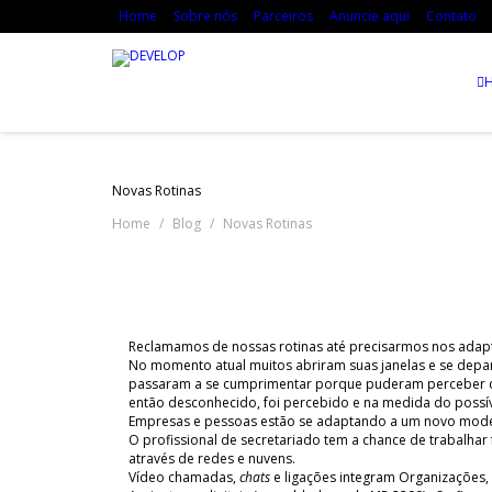
Home
Sobre nós
Parceiros
Anuncie aqui
Contato
Novas Rotinas
Home
Blog
Novas Rotinas
Reclamamos de nossas rotinas até precisarmos nos adapt
No momento atual muitos abriram suas janelas e se depar
passaram a se cumprimentar porque puderam perceber qu
então desconhecido, foi percebido e na medida do possíve
Empresas e pessoas estão se adaptando a um novo model
O profissional de secretariado tem a chance de trabalh
através de redes e nuvens.
Vídeo chamadas,
chats
e ligações integram Organizações, 