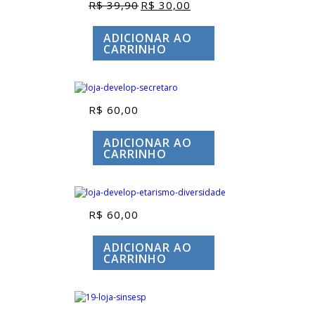
R$
39,90
R$
30,00
O
O
preço
preço
original
atual
ADICIONAR AO
era:
é:
CARRINHO
R$ 39,90.
R$ 30,00.
R$
60,00
ADICIONAR AO
CARRINHO
R$
60,00
ADICIONAR AO
CARRINHO