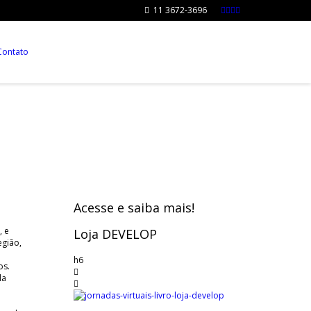
11 3672-3696
0
Contato
Acesse e saiba mais!
, e
Loja DEVELOP
egião,
h6
os.
da