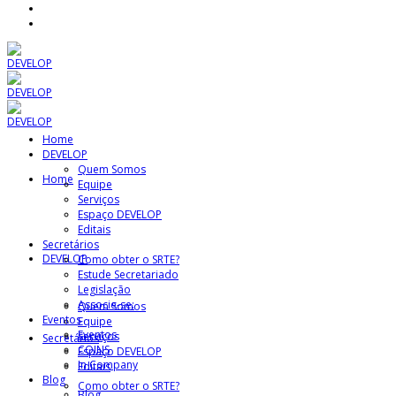
Home
DEVELOP
Quem Somos
Home
Equipe
Serviços
Espaço DEVELOP
Editais
Secretários
DEVELOP
Como obter o SRTE?
Estude Secretariado
Legislação
Associe-se:
Quem Somos
Eventos
Equipe
Eventos
Serviços
Secretários
COINS
Espaço DEVELOP
In Company
Editais
Blog
Como obter o SRTE?
Blog