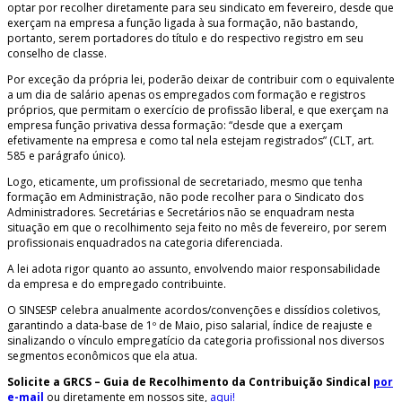
optar por recolher diretamente para seu sindicato em fevereiro, desde que
exerçam na empresa a função ligada à sua formação, não bastando,
portanto, serem portadores do título e do respectivo registro em seu
conselho de classe.
Por exceção da própria lei, poderão deixar de contribuir com o equivalente
a um dia de salário apenas os empregados com formação e registros
próprios, que permitam o exercício de profissão liberal, e que exerçam na
empresa função privativa dessa formação: “desde que a exerçam
efetivamente na empresa e como tal nela estejam registrados” (CLT, art.
585 e parágrafo único).
Logo, eticamente, um profissional de secretariado, mesmo que tenha
formação em Administração, não pode recolher para o Sindicato dos
Administradores. Secretárias e Secretários não se enquadram nesta
situação em que o recolhimento seja feito no mês de fevereiro, por serem
profissionais enquadrados na categoria diferenciada.
A lei adota rigor quanto ao assunto, envolvendo maior responsabilidade
da empresa e do empregado contribuinte.
O SINSESP celebra anualmente acordos/convenções e dissídios coletivos,
garantindo a data-base de 1º de Maio, piso salarial, índice de reajuste e
sinalizando o vínculo empregatício da categoria profissional nos diversos
segmentos econômicos que ela atua.
Solicite a GRCS – Guia de Recolhimento da Contribuição Sindical
por
e-mail
ou diretamente em nossos site,
aqui!