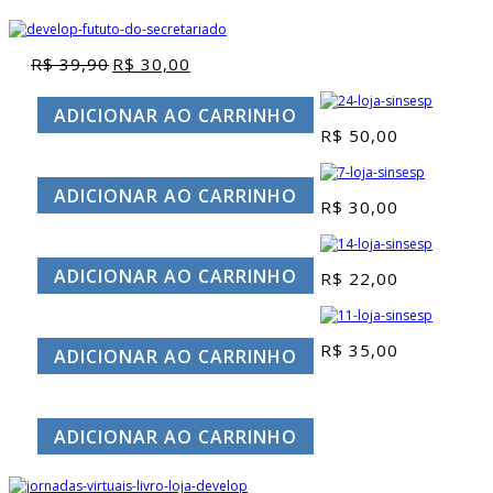
R$
39,90
R$
30,00
O
O
preço
preço
original
atual
ADICIONAR AO CARRINHO
era:
é:
R$
50,00
R$ 39,90.
R$ 30,00.
ADICIONAR AO CARRINHO
R$
30,00
ADICIONAR AO CARRINHO
R$
22,00
R$
35,00
ADICIONAR AO CARRINHO
ADICIONAR AO CARRINHO