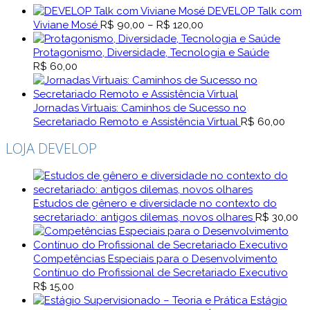
DEVELOP Talk com
Faixa
Viviane Mosé
R$
90,00
–
R$
120,00
de
preço:
Protagonismo, Diversidade, Tecnologia e Saúde
R$ 90,00
R$
60,00
através
R$ 120,00
Jornadas Virtuais: Caminhos de Sucesso no
Secretariado Remoto e Assistência Virtual
R$
60,00
LOJA DEVELOP
Estudos de gênero e diversidade no contexto do
secretariado: antigos dilemas, novos olhares
R$
30,00
Competências Especiais para o Desenvolvimento
Contínuo do Profissional de Secretariado Executivo
R$
15,00
Estágio