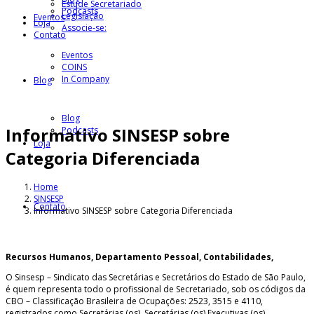
Estude Secretariado
Podcasts
Legislação
Eventos
Loja
Associe-se:
Contato
Eventos
COINS
In Company
Blog
Blog
Informativo SINSESP sobre
Podcasts
Loja
Categoria Diferenciada
Home
SINSESP
Contato
Informativo SINSESP sobre Categoria Diferenciada
Recursos Humanos, Departamento Pessoal, Contabilidades,
O Sinsesp – Sindicato das Secretárias e Secretários do Estado de São Paulo,
é quem representa todo o profissional de Secretariado, sob os códigos da
CBO – Classificação Brasileira de Ocupações: 2523, 3515 e 4110,
registrados como Secretárias (os), Secretárias (os) Executivas (os),