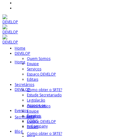
Home
DEVELOP
Quem Somos
Home
Equipe
Serviços
Espaço DEVELOP
Editais
Secretários
DEVELOP
Como obter o SRTE?
Estude Secretariado
Legislação
Associe-se:
Quem Somos
Eventos
Equipe
Eventos
Serviços
Secretários
COINS
Espaço DEVELOP
In Company
Editais
Blog
Como obter o SRTE?
Blog