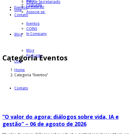
Estude Secretariado
Podcasts
Legislação
Eventos
Loja
Associe-se:
Contato
Eventos
COINS
In Company
Blog
Blog
Categoria
Eventos
Podcasts
Loja
Home
Categoria "Eventos"
Contato
“O valor do agora: diálogos sobre vida, IA e
gestão” – 06 de agosto de 2026