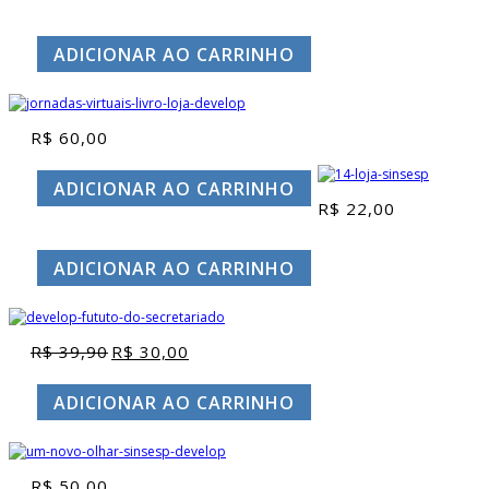
ADICIONAR AO CARRINHO
R$
60,00
ADICIONAR AO CARRINHO
R$
22,00
ADICIONAR AO CARRINHO
R$
39,90
R$
30,00
O
O
preço
preço
original
atual
ADICIONAR AO CARRINHO
era:
é:
R$ 39,90.
R$ 30,00.
R$
50,00