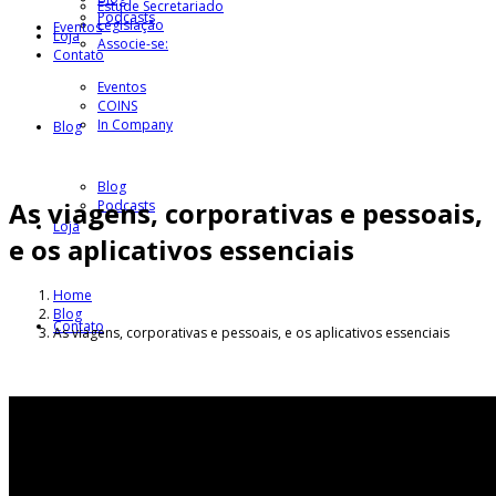
Estude Secretariado
Podcasts
Legislação
Eventos
Loja
Associe-se:
Contato
Eventos
COINS
In Company
Blog
Blog
As viagens, corporativas e pessoais,
Podcasts
Loja
e os aplicativos essenciais
Home
Blog
Contato
As viagens, corporativas e pessoais, e os aplicativos essenciais