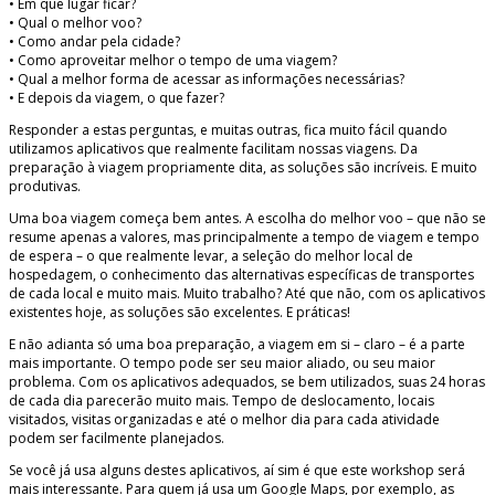
• Em que lugar ficar?
• Qual o melhor voo?
• Como andar pela cidade?
• Como aproveitar melhor o tempo de uma viagem?
• Qual a melhor forma de acessar as informações necessárias?
• E depois da viagem, o que fazer?
Responder a estas perguntas, e muitas outras, fica muito fácil quando
utilizamos aplicativos que realmente facilitam nossas viagens. Da
preparação à viagem propriamente dita, as soluções são incríveis. E muito
produtivas.
Uma boa viagem começa bem antes. A escolha do melhor voo – que não se
resume apenas a valores, mas principalmente a tempo de viagem e tempo
de espera – o que realmente levar, a seleção do melhor local de
hospedagem, o conhecimento das alternativas específicas de transportes
de cada local e muito mais. Muito trabalho? Até que não, com os aplicativos
existentes hoje, as soluções são excelentes. E práticas!
E não adianta só uma boa preparação, a viagem em si – claro – é a parte
mais importante. O tempo pode ser seu maior aliado, ou seu maior
problema. Com os aplicativos adequados, se bem utilizados, suas 24 horas
de cada dia parecerão muito mais. Tempo de deslocamento, locais
visitados, visitas organizadas e até o melhor dia para cada atividade
podem ser facilmente planejados.
Se você já usa alguns destes aplicativos, aí sim é que este workshop será
mais interessante. Para quem já usa um Google Maps, por exemplo, as