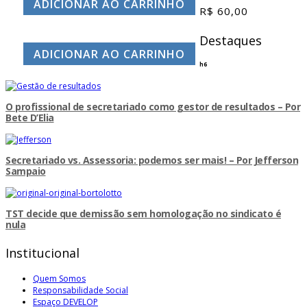
ADICIONAR AO CARRINHO
R$
60,00
Destaques
ADICIONAR AO CARRINHO
h6
O profissional de secretariado como gestor de resultados – Por
Bete D’Elia
Secretariado vs. Assessoria: podemos ser mais! – Por Jefferson
Sampaio
TST decide que demissão sem homologação no sindicato é
nula
Institucional
Quem Somos
Responsabilidade Social
Espaço DEVELOP