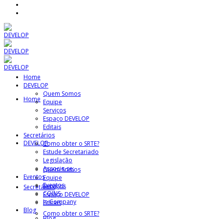
Home
DEVELOP
Quem Somos
Home
Equipe
Serviços
Espaço DEVELOP
Editais
Secretários
DEVELOP
Como obter o SRTE?
Estude Secretariado
Legislação
Associe-se:
Quem Somos
Eventos
Equipe
Eventos
Serviços
Secretários
COINS
Espaço DEVELOP
In Company
Editais
Blog
Como obter o SRTE?
Blog