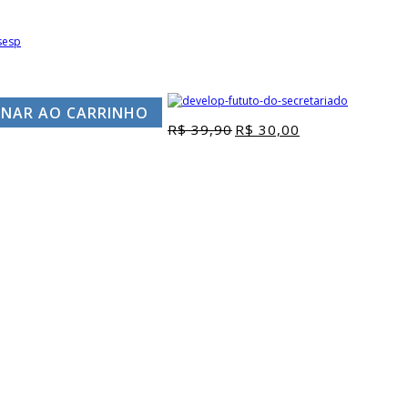
ONAR AO CARRINHO
R$
39,90
R$
30,00
O
O
preço
preço
original
atual
era:
é:
R$ 39,90.
R$ 30,00.