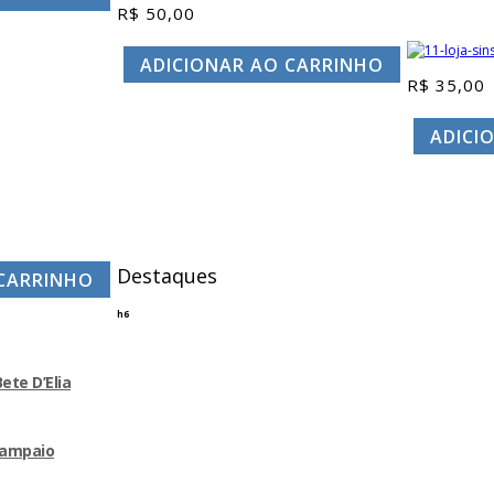
R$
50,00
ADICIONAR AO CARRINHO
R$
35,00
ADICI
Destaques
 CARRINHO
h6
ete D’Elia
 Sampaio