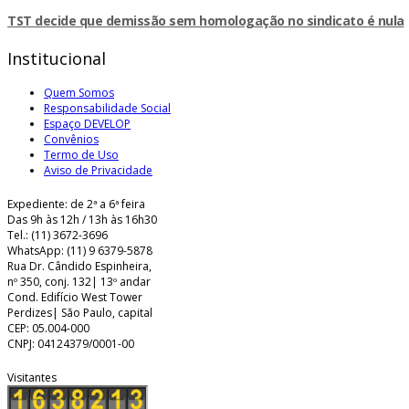
TST decide que demissão sem homologação no sindicato é nula
Institucional
Quem Somos
Responsabilidade Social
Espaço DEVELOP
Convênios
Termo de Uso
Aviso de Privacidade
Expediente: de 2ª a 6ª feira
Das 9h às 12h / 13h às 16h30
Tel.: (11) 3672-3696
WhatsApp: (11) 9 6379-5878
Rua Dr. Cândido Espinheira,
nº 350, conj. 132| 13º andar
Cond. Edifício West Tower
Perdizes| São Paulo, capital
CEP: 05.004-000
CNPJ: 04124379/0001-00
Visitantes