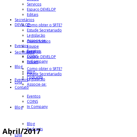
Serviços
Espaço DEVELOP
Editais
Secretários
DEVELOP
Como obter o SRTE?
Estude Secretariado
Legislação
Associe-se:
Quem Somos
Eventos
Equipe
Eventos
Serviços
Secretários
COINS
Espaço DEVELOP
In Company
Editais
Blog
Como obter o SRTE?
Blog
Estude Secretariado
Podcasts
Legislação
Eventos
Loja
Associe-se:
Contato
Eventos
COINS
In Company
Blog
Blog
Abril/2017
Podcasts
Loja