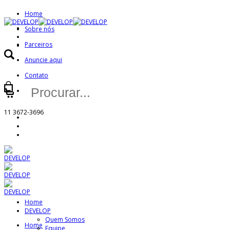
Home
Sobre nós
Parceiros
Anuncie aqui
Contato
Buscar
Minha Conta
por:
11 3672-3696
Home
DEVELOP
Quem Somos
Home
Equipe