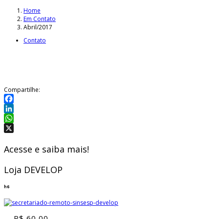
Home
Em Contato
Abril/2017
Contato
Compartilhe:
Facebook
LinkedIn
WhatsApp
X
Acesse e saiba mais!
Loja DEVELOP
h6
R$
60,00