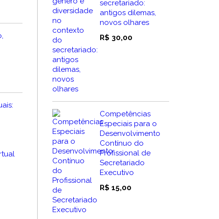
secretariado:
xa
antigos dilemas,
novos olhares
eço:
,
 90,00
R$
30,00
ravés
 120,00
ais:
Competências
Especiais para o
Desenvolvimento
Contínuo do
Profissional de
rtual
Secretariado
Executivo
R$
15,00