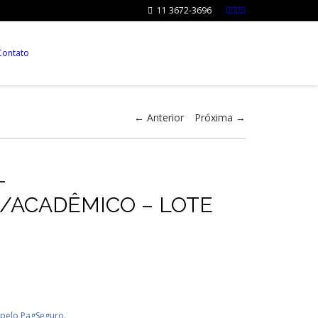
11 3672-3696
0
Contato
← Anterior
Próxima →
–
/ACADÊMICO – LOTE
 pelo PagSeguro.