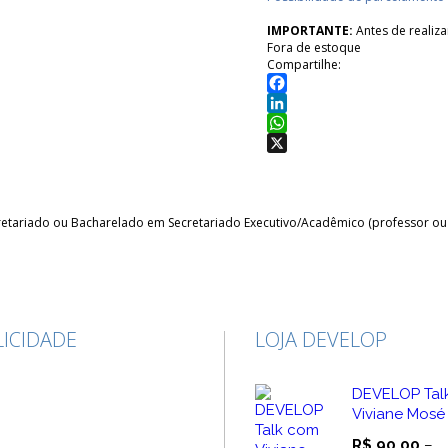
IMPORTANTE:
Antes de realiz
Fora de estoque
Compartilhe:
Facebook
LinkedIn
WhatsApp
X
retariado ou Bacharelado em Secretariado Executivo/Acadêmico (professor ou
ICIDADE
LOJA DEVELOP
DEVELOP Tal
Viviane Mosé
R$
90,00
–