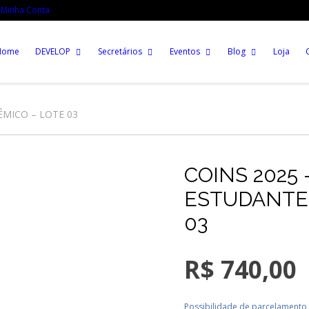
Minha Conta
Home
DEVELOP
Secretários
Eventos
Blog
Loja
ÊMICO – LOTE 03
COINS 2025 
ESTUDANTE
03
R$
740,00
Possibilidade de parcelamento