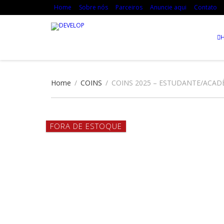
Home
Sobre nós
Parceiros
Anuncie aqui
Contato
Home
/
COINS
/
COINS 2025 – ESTUDANTE/ACAD
FORA DE ESTOQUE