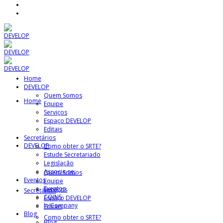
Home
DEVELOP
Quem Somos
Home
Equipe
Serviços
Espaço DEVELOP
Editais
Secretários
DEVELOP
Como obter o SRTE?
Estude Secretariado
Legislação
Associe-se:
Quem Somos
Eventos
Equipe
Eventos
Serviços
Secretários
COINS
Espaço DEVELOP
In Company
Editais
Blog
Como obter o SRTE?
Blog