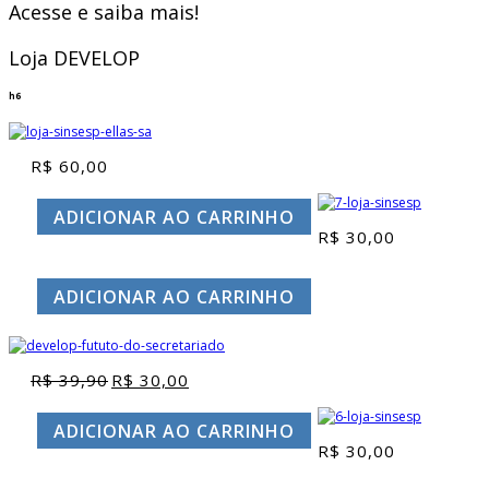
Acesse e saiba mais!
Loja DEVELOP
h6
R$
60,00
ADICIONAR AO CARRINHO
R$
30,00
ADICIONAR AO CARRINHO
R$
39,90
R$
30,00
O
O
preço
preço
original
atual
ADICIONAR AO CARRINHO
era:
é:
R$
30,00
R$ 39,90.
R$ 30,00.