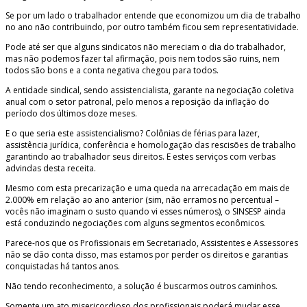
Se por um lado o trabalhador entende que economizou um dia de trabalho
no ano não contribuindo, por outro também ficou sem representatividade.
Pode até ser que alguns sindicatos não mereciam o dia do trabalhador,
mas não podemos fazer tal afirmação, pois nem todos são ruins, nem
todos são bons e a conta negativa chegou para todos.
A entidade sindical, sendo assistencialista, garante na negociação coletiva
anual com o setor patronal, pelo menos a reposição da inflação do
período dos últimos doze meses.
E o que seria este assistencialismo? Colônias de férias para lazer,
assistência jurídica, conferência e homologação das rescisões de trabalho
garantindo ao trabalhador seus direitos. E estes serviços com verbas
advindas desta receita.
Mesmo com esta precarização e uma queda na arrecadação em mais de
2.000% em relação ao ano anterior (sim, não erramos no percentual –
vocês não imaginam o susto quando vi esses números), o SINSESP ainda
está conduzindo negociações com alguns segmentos econômicos.
Parece-nos que os Profissionais em Secretariado, Assistentes e Assessores
não se dão conta disso, mas estamos por perder os direitos e garantias
conquistadas há tantos anos.
Não tendo reconhecimento, a solução é buscarmos outros caminhos.
Somente um ato misericordioso dos profissionais poderá mudar esse