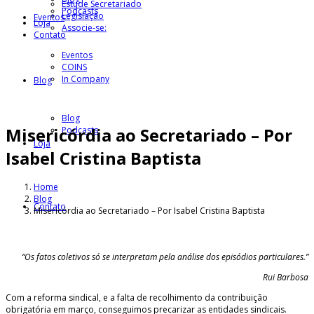
Estude Secretariado
Podcasts
Legislação
Eventos
Loja
Associe-se:
Contato
Eventos
COINS
In Company
Blog
Blog
Misericórdia ao Secretariado – Por
Podcasts
Loja
Isabel Cristina Baptista
Home
Blog
Contato
Misericórdia ao Secretariado – Por Isabel Cristina Baptista
“Os fatos coletivos só se interpretam pela análise dos episódios particulares.”
Rui Barbosa
Com a reforma sindical, e a falta de recolhimento da contribuição
obrigatória em março, conseguimos precarizar as entidades sindicais.